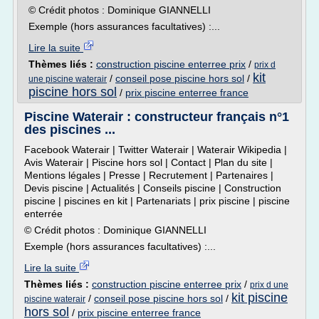
© Crédit photos : Dominique GIANNELLI
Exemple (hors assurances facultatives) :...
Lire la suite
Thèmes liés :
construction piscine enterree prix
/
prix d
kit
/
conseil pose piscine hors sol
/
une piscine waterair
piscine hors sol
/
prix piscine enterree france
Piscine Waterair : constructeur français n°1
des piscines ...
Facebook Waterair | Twitter Waterair | Waterair Wikipedia |
Avis Waterair | Piscine hors sol | Contact | Plan du site |
Mentions légales | Presse | Recrutement | Partenaires |
Devis piscine | Actualités | Conseils piscine | Construction
piscine | piscines en kit | Partenariats | prix piscine | piscine
enterrée
© Crédit photos : Dominique GIANNELLI
Exemple (hors assurances facultatives) :...
Lire la suite
Thèmes liés :
construction piscine enterree prix
/
prix d une
kit piscine
/
conseil pose piscine hors sol
/
piscine waterair
hors sol
/
prix piscine enterree france