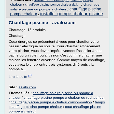
chaleur
/
/
chauffage
chauffage piscine pompe chaleur daikin
chauffage piscine
solaire piscine ou pompe a chaleur
/
installer pompe chaleur piscine
pompe chaleur
/
Chauffage piscine - azialo.com
Chauffage 18 produits.
Chauffage
Deux énergies se présentent à vous pour chauffer votre
bassin : électrique ou solaire. Pour chauffer efficacement
votre piscine, vous devez impérativement l'associer à une
bâche ou un volet roulant sinon c'est comme chauffer une
maison les fenêtres ouvertes. Comme moyen de chauffage,
vous avez le choix entre trois systèmes différents : la
pompe à...
Lire la suite
Site :
azialo.com
Thèmes liés :
chauffage solaire piscine ou pompe a
chaleur
/
chauffage piscine pompe a chaleur ou rechauffeur
/
chauffage piscine pompe a chaleur consommation
/
temps
chauffage piscine pompe chaleur
/
cout chauffage piscine
pompe a chaleur