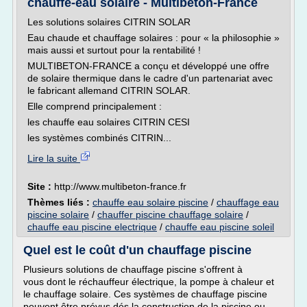
chauffe-eau solaire - Multibeton-France
Les solutions solaires CITRIN SOLAR
Eau chaude et chauffage solaires : pour « la philosophie »
mais aussi et surtout pour la rentabilité !
MULTIBETON-FRANCE a conçu et développé une offre
de solaire thermique dans le cadre d'un partenariat avec
le fabricant allemand CITRIN SOLAR.
Elle comprend principalement :
les chauffe eau solaires CITRIN CESI
les systèmes combinés CITRIN...
Lire la suite
Site :
http://www.multibeton-france.fr
Thèmes liés :
chauffe eau solaire piscine
/
chauffage eau
piscine solaire
/
chauffer piscine chauffage solaire
/
chauffe eau piscine electrique
/
chauffe eau piscine soleil
Quel est le coût d'un chauffage piscine
Plusieurs solutions de chauffage piscine s'offrent à
vous dont le réchauffeur électrique, la pompe à chaleur et
le chauffage solaire. Ces systèmes de chauffage piscine
peuvent être prévus dés la construction de la piscine ou