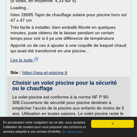
(6 votes, en moyenne: 4,33 sur 5)
Loading...
Intex 28685 Tapis de chauffage solaire pour piscine hors sol
47 x 47 cm
Très facile à installer, bien emballé.Monté en quelques
minutes, juste obtenu de le laisser pendant un certain
temps pour voir si il ya une différence de température
Apporté un de ces à ajouter à une coquille de baquet chaud
qui avait été transformé en une piscine...
Lire la suite
Site :
https://spa-et-pisicine.fr
Choisir un volet piscine pour la sécurité
ou le chauffage
Le volet piscine est conforme à la norme NF P 90-
308.Couverture de sécurité pour piscine destinée à
empêcher l'accès de la piscine aux enfants de moins de 5
ans. Utilisation en toutes saisons. Le volet piscine reste le
meilleur compromis pour concilier vos moments de
En poursuivant votre navigation sur ce site, vous acceptez
détente ... Au-delà de ses qualités esthétiques, le volet
X
l'utilisation de cookies pour vous proposer des contenus et
piscine est avant tout un élément de sécurité...
services adaptés à vos centres d'intérêts.
En savoir plus