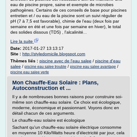
eau de piscine propre, saine et exempte de microbes
pathogènes. Certains de ces conseils de base pour piscines
entretien et / ou eau de la piscine sont un suivi régulier de
pH (7 à 7,5 est favorable), chimie de l'eau (deux fois par
semaine en été et une fois par semaine en hiver), le total
des solides dissous (TDS) , l'alcalinité...
Lire la suite
Date:
2017-01-27 13:13:17
Site :
http://styledomicile.blogspot.com
Thèmes liés :
piscine avec de l'eau salee
/
piscine d'eau
salee
/
/
/
piscine eau salee trouble
piscine eau salee avantage
piscine eau salee verte
Mon Chauffe-Eau Solaire : Plans,
Autoconstruction et ...
Il y a de nombreuses bonnes raisons pour construire soi-
même son chauffe-eau solaire. Ce choix est écologique,
moderne, économique et passionnant. Voyons donc en
détail chacun de ces arguments.
Le chauffe-eau solaire est écologique
Sachant qu'un chauffe-eau solaire électrique consomme
en moyenne 10 Kilo/Watts heure d'électricité par jour, cela