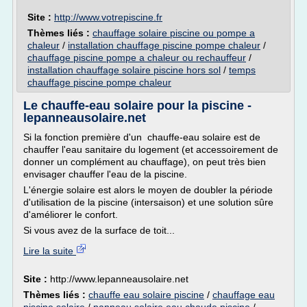
Site :
http://www.votrepiscine.fr
Thèmes liés :
chauffage solaire piscine ou pompe a
chaleur
/
installation chauffage piscine pompe chaleur
/
chauffage piscine pompe a chaleur ou rechauffeur
/
installation chauffage solaire piscine hors sol
/
temps
chauffage piscine pompe chaleur
Le chauffe-eau solaire pour la piscine -
lepanneausolaire.net
Si la fonction première d'un chauffe-eau solaire est de
chauffer l'eau sanitaire du logement (et accessoirement de
donner un complément au chauffage), on peut très bien
envisager chauffer l'eau de la piscine.
L'énergie solaire est alors le moyen de doubler la période
d'utilisation de la piscine (intersaison) et une solution sûre
d'améliorer le confort.
Si vous avez de la surface de toit...
Lire la suite
Site :
http://www.lepanneausolaire.net
Thèmes liés :
chauffe eau solaire piscine
/
chauffage eau