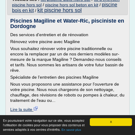
piscine
piscine hors sol
/
piscine hors sol beton en kit
/
kit piscine hors sol
bois en kit
/
Piscines Magiline et Water-Ric, pisciniste en
Dordogne
Des services d'entretien et de rénovation
Rénovez votre piscine avec Magiline
Vous souhaitez rénover votre piscine traditionnelle ou
encore la remplacer par un de nos derniers modèles sur-
mesure de la marque Magiline ? Demandez-nous conseils
et tarifs. Nous sommes les artisans de votre futur bassin de
rêve.
Spécialiste de l'entretien des piscines Magiline
Nous vous proposons une assistance pour l'ouverture de
votre piscine. Nous nous chargeons de son nettoyage,
chauffage, des révisions de robots ou pompes à chaleur, du
traitement de l'eau ou...
Lire la suite
En poursuivant votre navigation sur ce site, vous acceptez
Site :
http://www.piscines-magiline-water-ric.fr
X
l'utilisation de cookies pour vous proposer des contenus et
kit d'entretien piscine
kit d
Thèmes liés :
/
services adaptés à vos centres d'intérêts.
En savoir plus
entretien piscine
traitement de l eau d une
/