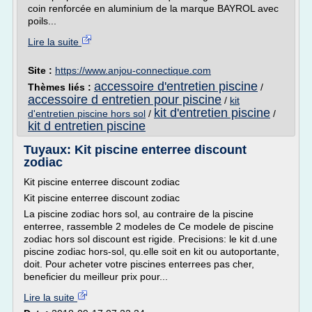
coin renforcée en aluminium de la marque BAYROL avec
poils...
Lire la suite
Site :
https://www.anjou-connectique.com
accessoire d'entretien piscine
Thèmes liés :
/
accessoire d entretien pour piscine
/
kit
kit d'entretien piscine
d'entretien piscine hors sol
/
/
kit d entretien piscine
Tuyaux: Kit piscine enterree discount
zodiac
Kit piscine enterree discount zodiac
Kit piscine enterree discount zodiac
La piscine zodiac hors sol, au contraire de la piscine
enterree, rassemble 2 modeles de Ce modele de piscine
zodiac hors sol discount est rigide. Precisions: le kit d.une
piscine zodiac hors-sol, qu.elle soit en kit ou autoportante,
doit. Pour acheter votre piscines enterrees pas cher,
beneficier du meilleur prix pour...
Lire la suite