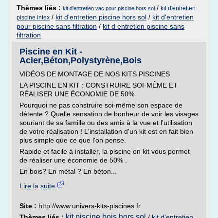
Thèmes liés :
/
kit d'entretien
kit d'entretien vac pour piscine hors sol
/
kit d'entretien piscine hors sol
/
kit d'entretien
piscine intex
pour piscine sans filtration
/
kit d entretien piscine sans
filtration
Piscine en Kit -
Acier,Béton,Polystyrène,Bois
VIDÉOS DE MONTAGE DE NOS KITS PISCINES
LA PISCINE EN KIT : CONSTRUIRE SOI-MÊME ET
RÉALISER UNE ÉCONOMIE DE 50%
Pourquoi ne pas construire soi-même son espace de
détente ? Quelle sensation de bonheur de voir les visages
souriant de sa famille ou des amis à la vue et l'utilisation
de votre réalisation ! L'installation d'un kit est en fait bien
plus simple que ce que l'on pense.
Rapide et facile à installer, la piscine en kit vous permet
de réaliser une économie de 50% .
En bois? En métal ? En béton...
Lire la suite
Site :
http://www.univers-kits-piscines.fr
kit piscine bois hors sol
Thèmes liés :
/
kit d'entretien