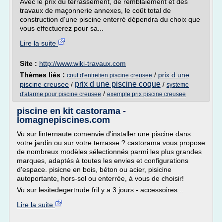
Avec le prix du terrassement, de remblaiement et des
travaux de maçonnerie annexes, le coût total de
construction d'une piscine enterré dépendra du choix que
vous effectuerez pour sa...
Lire la suite
Site :
http://www.wiki-travaux.com
Thèmes liés :
/
prix d une
cout d'entretien piscine creusee
prix d une piscine coque
piscine creusee
/
/
systeme
/
d'alarme pour piscine creusee
exemple prix piscine creusee
piscine en kit castorama -
lomagnepiscines.com
Vu sur linternaute.comenvie d'installer une piscine dans
votre jardin ou sur votre terrasse ? castorama vous propose
de nombreux modèles sélectionnés parmi les plus grandes
marques, adaptés à toutes les envies et configurations
d'espace. pisicne en bois, béton ou acier, pisicine
autoportante, hors-sol ou enterrée, à vous de choisir!
Vu sur lesitedegertrude.fril y a 3 jours - accessoires...
Lire la suite