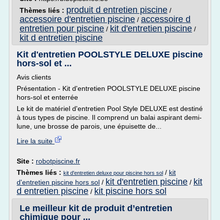
produit d entretien piscine
Thèmes liés :
/
accessoire d'entretien piscine
accessoire d
/
entretien pour piscine
kit d'entretien piscine
/
/
kit d entretien piscine
Kit d'entretien POOLSTYLE DELUXE piscine
hors-sol et ...
Avis clients
Présentation - Kit d'entretien POOLSTYLE DELUXE piscine
hors-sol et enterrée
Le kit de matériel d'entretien Pool Style DELUXE est destiné
à tous types de piscine. Il comprend un balai aspirant demi-
lune, une brosse de parois, une épuisette de...
Lire la suite
Site :
robotpiscine.fr
Thèmes liés :
/
kit
kit d'entretien deluxe pour piscine hors sol
kit d'entretien piscine
kit
d'entretien piscine hors sol
/
/
d entretien piscine
kit piscine hors sol
/
Le meilleur kit de produit d’entretien
chimique pour ...