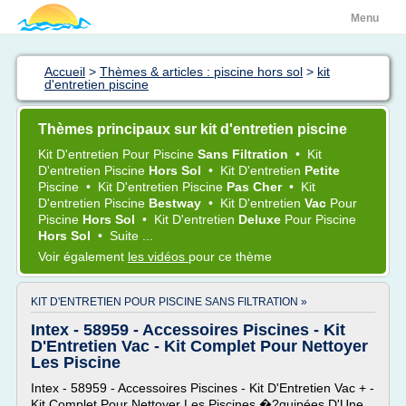
Menu
Accueil
>
Thèmes & articles : piscine hors sol
>
kit
d'entretien piscine
Thèmes principaux sur kit d'entretien piscine
Kit D'entretien
Pour
Piscine
Sans Filtration
•
Kit
D'entretien Piscine
Hors Sol
•
Kit D'entretien
Petite
Piscine
•
Kit D'entretien Piscine
Pas Cher
•
Kit
D'entretien Piscine
Bestway
•
Kit D'entretien
Vac
Pour
Piscine
Hors Sol
•
Kit D'entretien
Deluxe
Pour
Piscine
Hors Sol
•
Suite ...
Voir également
les vidéos
pour ce thème
KIT D'ENTRETIEN POUR PISCINE SANS FILTRATION »
Intex - 58959 - Accessoires Piscines - Kit
D'Entretien Vac - Kit Complet Pour Nettoyer
Les Piscine
Intex - 58959 - Accessoires Piscines - Kit D'Entretien Vac + -
Kit Complet Pour Nettoyer Les Piscines �?quipées D'Une...