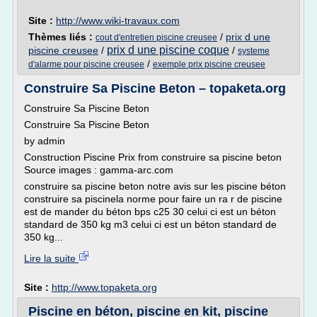
Site :
http://www.wiki-travaux.com
Thèmes liés :
/
prix d une
cout d'entretien piscine creusee
prix d une piscine coque
piscine creusee
/
/
systeme
/
d'alarme pour piscine creusee
exemple prix piscine creusee
Construire Sa Piscine Beton – topaketa.org
Construire Sa Piscine Beton
Construire Sa Piscine Beton
by admin
Construction Piscine Prix from construire sa piscine beton
Source images : gamma-arc.com
construire sa piscine beton notre avis sur les piscine béton
construire sa piscinela norme pour faire un ra r de piscine
est de mander du béton bps c25 30 celui ci est un béton
standard de 350 kg m3 celui ci est un béton standard de
350 kg...
Lire la suite
Site :
http://www.topaketa.org
Piscine en béton, piscine en kit, piscine