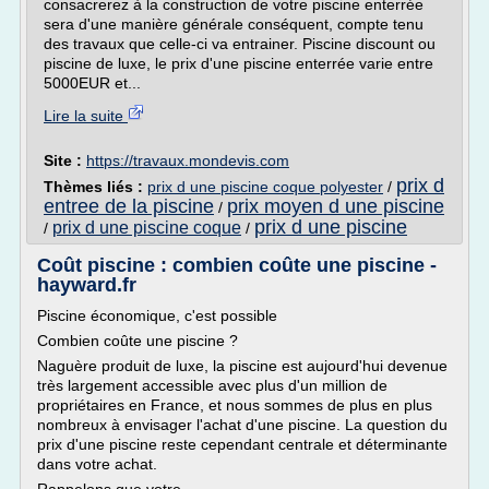
consacrerez à la construction de votre piscine enterrée
sera d'une manière générale conséquent, compte tenu
des travaux que celle-ci va entrainer. Piscine discount ou
piscine de luxe, le prix d'une piscine enterrée varie entre
5000EUR et...
Lire la suite
Site :
https://travaux.mondevis.com
prix d
Thèmes liés :
prix d une piscine coque polyester
/
entree de la piscine
prix moyen d une piscine
/
prix d une piscine
prix d une piscine coque
/
/
Coût piscine : combien coûte une piscine -
hayward.fr
Piscine économique, c'est possible
Combien coûte une piscine ?
Naguère produit de luxe, la piscine est aujourd'hui devenue
très largement accessible avec plus d'un million de
propriétaires en France, et nous sommes de plus en plus
nombreux à envisager l'achat d'une piscine. La question du
prix d'une piscine reste cependant centrale et déterminante
dans votre achat.