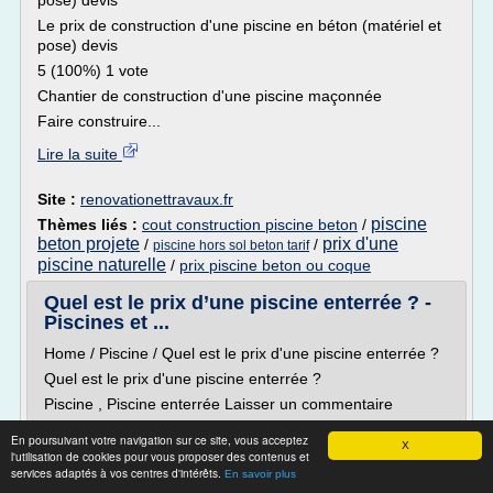
pose) devis
Le prix de construction d'une piscine en béton (matériel et
pose) devis
5 (100%) 1 vote
Chantier de construction d'une piscine maçonnée
Faire construire...
Lire la suite
Site :
renovationettravaux.fr
piscine
Thèmes liés :
cout construction piscine beton
/
beton projete
prix d'une
/
/
piscine hors sol beton tarif
piscine naturelle
/
prix piscine beton ou coque
Quel est le prix d’une piscine enterrée ? -
Piscines et ...
Home / Piscine / Quel est le prix d'une piscine enterrée ?
Quel est le prix d'une piscine enterrée ?
Piscine , Piscine enterrée Laisser un commentaire
Si vous vous êtes décidé à investir dans une piscine
En poursuivant votre navigation sur ce site, vous acceptez
X
enterrée, sachez que le budget que vous consacrez à cet
l'utilisation de cookies pour vous proposer des contenus et
effet dépend d'un certain nombre paramètres.
services adaptés à vos centres d'intérêts.
En savoir plus